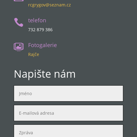
rcgrygov@seznam.cz
telefon

732 879 386
Fotogalerie

Rajče
Napište nám