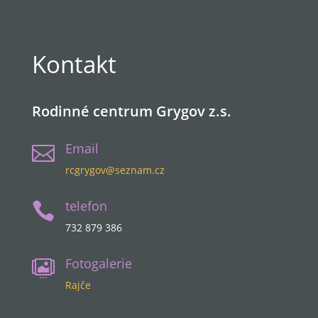
Kontakt
Rodinné centrum Grygov z.s.
Email

rcgrygov@seznam.cz
telefon

732 879 386
Fotogalerie

Rajče